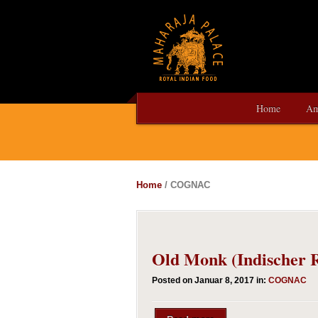
Home
Am
Home
/ COGNAC
Old Monk (Indischer
Posted on Januar 8, 2017 in:
COGNAC