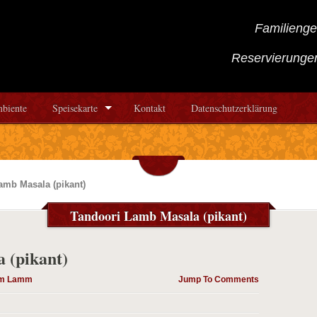
Familienge
Reservierunge
biente
Speisekarte
Kontakt
Datenschutzerklärung
amb Masala (pikant)
Tandoori Lamb Masala (pikant)
 (pikant)
om Lamm
Jump To Comments